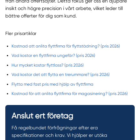
från andra offertsajter. Detta fokus ger oss en djupare
insikt och högre precision i vårt arbete, vilket leder till
bättre offerter för dig som kund.
Fler prisartiklar
Kostnad att anlita flyttfirma för flyttstädning? (pris 2026)
Vad kostar en flyttfirma ungefär? (pris 2026)
Hur mycket kostar flyttlass? (pris 2026)
Vad kostar det att flytta en trerummare? (pris 2026)
Flytta med fast pris med hjälp av flyttfirma
Kostnad för att anlita flyttfirma för magasinering? (pris 2026)
Anslut ert företag
Få regelbundet förfrågningar efter era
specifikationer och krav. Vi hjälper er utöka