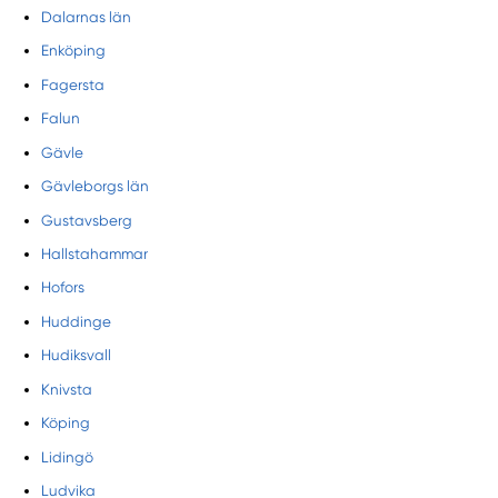
Dalarnas län
Enköping
Fagersta
Falun
Gävle
Gävleborgs län
Gustavsberg
Hallstahammar
Hofors
Huddinge
Hudiksvall
Knivsta
Köping
Lidingö
Ludvika