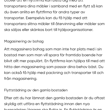
Utöver att en flyttfirma kan bistå dig med att
transportera dina möbler i samband med en flytt så kan
du även anlita en flyttfirma för andra typer av
transporter. Exempelvis kan du få hjälp med att
transportera slitna möbler till återvinning eller möbler som
ska säljas eller skänkas bort till hjälporganisationer.
Magasinering av bohag
Att magasinera bohag som man inte har plats med i sin
bostad men som man vill spara för framtida boende har
blivit allt mer populärt. En flyttfirma kan hjälpa till med att
hitta den magasinering som passar dina behov bäst. Du
kan också få hjälp med packning och transporter till och
från magasinering.
Flyttstädning av den gamla bostaden
Efter att du har lämnat den gamla bostaden är du oftast
skyldig att utföra en flyttstädning innan den nya
hyresgästen/ägaren ska flytta in. En flyttstädning är en