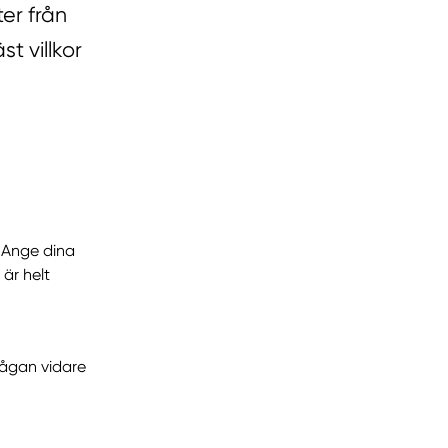
er från
st villkor
. Ange dina
 är helt
frågan vidare