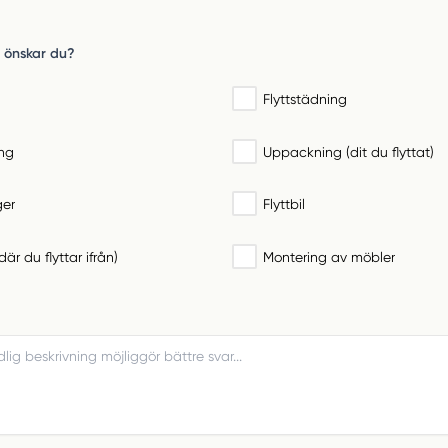
er önskar du?
Flyttstädning
ng
Uppackning (dit du flyttat)
ger
Flyttbil
är du flyttar ifrån)
Montering av möbler