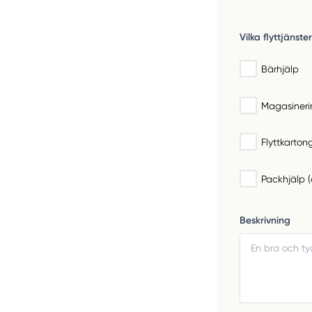
Vilka flyttjänst
Bärhjälp
Magasineri
Flyttkarton
Packhjälp (d
Beskrivning