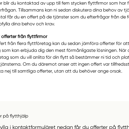
r blir du kontaktad av upp till fem stycken flyttfirmor som har f
örfrågan. Tillsammans kan ni sedan diskutera dina behov av tjän
tal får du en offert på de tjänster som du efterfrågar från de
fylla dina behov och krav.
offerter från flyttfirmor
ert från flera flyttföretag kan du sedan jämföra offerter för att
 som kan erbjuda dig den mest förmånligaste lösningen. När d
etag som du vill anlita för din flytt så bestämmer ni tid och plat
tjänsterna. Om du däremot anser att ingen offert var tillfredss
a nej till samtliga offerter, utan att du behöver ange orsak.
r på flytthjälp
lla i kontaktformuläret nedan får du offerter på flytth