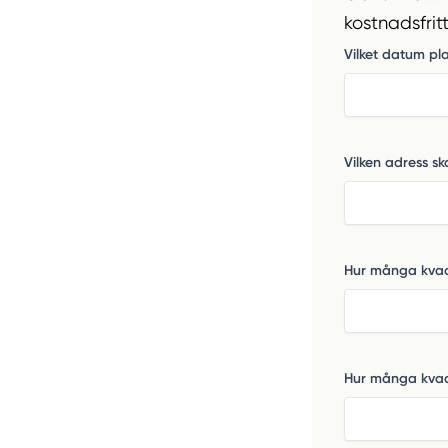
kostnadsfrit
Vilket datum pla
Vilken adress ska
Hur många kvadr
Hur många kvadr