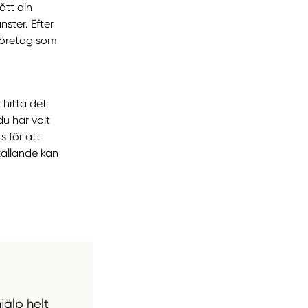
ått din
ster. Efter
 företag som
 hitta det
u har valt
s för att
tällande kan
jälp helt