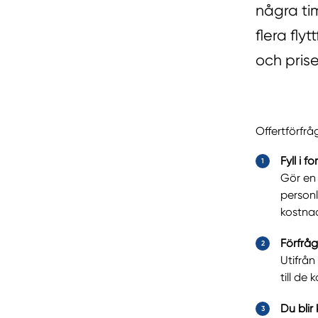
några ti
flera fly
och prise
Offertförfrå
Fyll i f
Gör en 
personl
kostnad
Förfrå
Utifrån
till de
Du blir