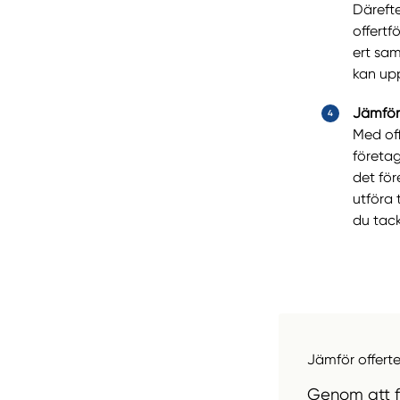
Därefte
offertf
ert sam
kan upp
Jämför 
Med off
företag
det för
utföra 
du tack
Jämför offerte
Genom att fy