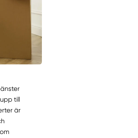
jänster
upp till
erter är
ch
inom