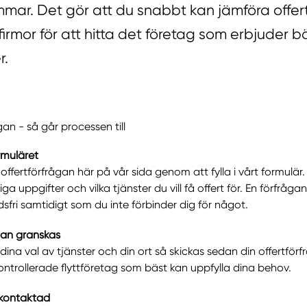
mmar. Det gör att du snabbt kan jämföra offert
ttfirmor för att hitta det företag som erbjuder bä
r.
gan - så går processen till
ormuläret
offertförfrågan här på vår sida genom att fylla i vårt formulär
iga uppgifter och vilka tjänster du vill få offert för. En förfrågan
sfri samtidigt som du inte förbinder dig för något.
gan granskas
 dina val av tjänster och din ort så skickas sedan din offertför
 kontrollerade flyttföretag som bäst kan uppfylla dina behov.
 kontaktad