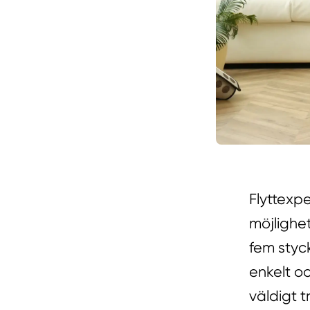
Flyttexp
möjlighet
fem styck
enkelt o
väldigt 