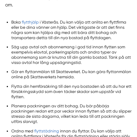
om.
Boka
flytthjälp
i Västerås. Du kan välja att anlita en flyttfirma
eller be dina vänner om hjälp. Det viktigaste är att det finns
några som kan hjälpa dig med att bära ditt bohag och
transportera detta till din nya bostad på flyttdagen.
Säg upp avtal och abonnemang i god tid innan flytten som
exempelvis elavtal, parkeringsplats och andra typer av
abonnemang som är knutna till din gamla bostad. Tänk på att
vissa avtal har lång uppsägningstid.
Gör en flyttanmälan till Skatteverket. Du kan göra flyttanmälan
online på Skatteverkets hemsida.
Flytta din hemförsäkring till den nya bostaden så att du har ett
försäkringsskydd som även täcker skador som uppstår vid
flytten.
Planera packningen av ditt bohag. Du bör påbörja
packningen redan ett par veckor innan flytten så att du slipper
stressa de sista dagarna, vilket kan leda till att packningen
utförs slarvigt.
Ordna med
flyttstädning
innan du flyttar. Du kan välja att
anlita flyttfirmor i Västerås för din flyttstädning eller städa själv.