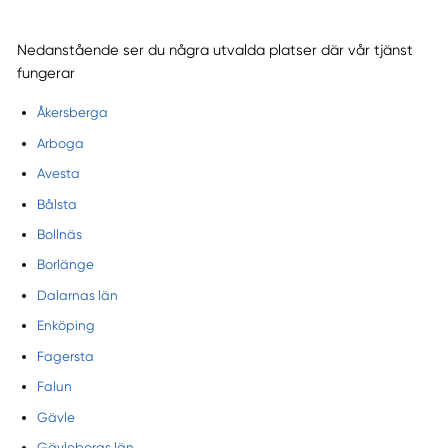
Nedanstående ser du några utvalda platser där vår tjänst
fungerar
Åkersberga
Arboga
Avesta
Bålsta
Bollnäs
Borlänge
Dalarnas län
Enköping
Fagersta
Falun
Gävle
Gävleborgs län