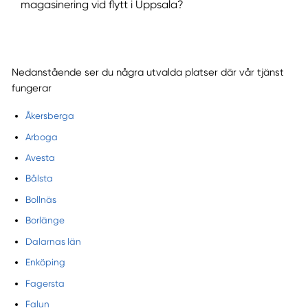
magasinering vid flytt i Uppsala?
Nedanstående ser du några utvalda platser där vår tjänst
fungerar
Åkersberga
Arboga
Avesta
Bålsta
Bollnäs
Borlänge
Dalarnas län
Enköping
Fagersta
Falun