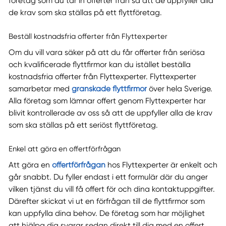
företag som du tar in offerter från så att de uppfyller alla
de krav som ska ställas på ett flyttföretag.
Beställ kostnadsfria offerter från Flyttexperter
Om du vill vara säker på att du får offerter från seriösa
och kvalificerade flyttfirmor kan du istället beställa
kostnadsfria offerter från Flyttexperter. Flyttexperter
samarbetar med
granskade flyttfirmor
över hela Sverige.
Alla företag som lämnar offert genom Flyttexperter har
blivit kontrollerade av oss så att de uppfyller alla de krav
som ska ställas på ett seriöst flyttföretag.
Enkel att göra en offertförfrågan
Att göra en
offertförfrågan
hos Flyttexperter är enkelt och
går snabbt. Du fyller endast i ett formulär där du anger
vilken tjänst du vill få offert för och dina kontaktuppgifter.
Därefter skickat vi ut en förfrågan till de flyttfirmor som
kan uppfylla dina behov. De företag som har möjlighet
att hjälpa dig svarar sedan direkt till dig med en offert.