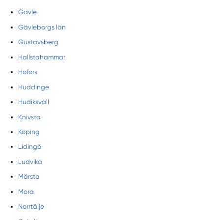
Gävle
Gävleborgs län
Gustavsberg
Hallstahammar
Hofors
Huddinge
Hudiksvall
Knivsta
Köping
Lidingö
Ludvika
Märsta
Mora
Norrtälje