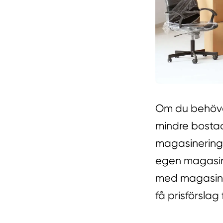
Om du behöver
mindre bostad
magasinering i
egen magasin
med magasiner
få prisförslag