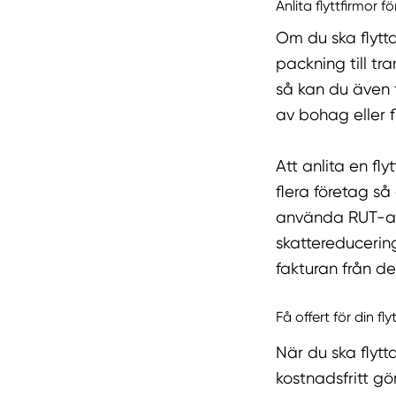
Anlita flyttfirmor f
Om du ska flytta
packning till tr
så kan du även 
av bohag eller f
Att anlita en fly
flera företag så
använda RUT-a
skattereducerin
fakturan från de
Få offert för din fl
När du ska flyt
kostnadsfritt gö