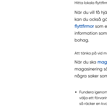
Hitta lokala flytt
När du vill få h
kan du också gö
flyttfirmor
som er
information som 
bohag.
Att tänka på vid 
När du ska
maga
magasinering så
några saker som
Fundera igenom 
välja ett förva
så räcker en kva