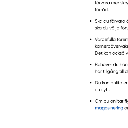
förvara mer skr
förråd.
Ska du förvara 
ska du välja fö
Värdefulla förem
kameraövervakni
Det kan också va
Behöver du hämt
har tillgång till
Du kan anlita en
en flytt.
Om du anlitar f
magasinering
om